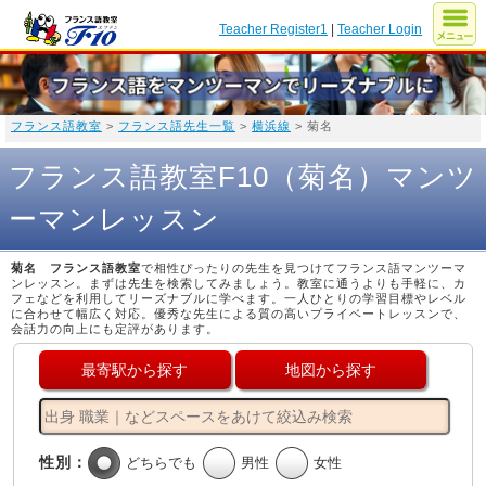
Teacher Register1
|
Teacher Login
フランス語教室
>
フランス語先生一覧
>
横浜線
> 菊名
フランス語教室F10（菊名）マンツ
ーマンレッスン
菊名 フランス語教室
で相性ぴったりの先生を見つけてフランス語マンツーマ
ンレッスン。まずは先生を検索してみましょう。教室に通うよりも手軽に、カ
フェなどを利用してリーズナブルに学べます。一人ひとりの学習目標やレベル
に合わせて幅広く対応。優秀な先生による質の高いプライベートレッスンで、
会話力の向上にも定評があります。
最寄駅から探す
地図から探す
性別：
どちらでも
男性
女性