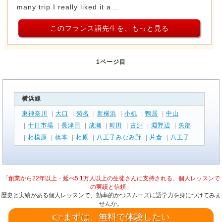
many trip I really liked it a...
このフランス語先生を、もっと見る
1ページ目
横浜線
東神奈川
|
大口
|
菊名
|
新横浜
|
小机
|
鴨居
|
中山
|
十日市場
|
長津田
|
成瀬
|
町田
|
古淵
|
淵野辺
|
矢部
|
相模原
|
橋本
|
相原
|
八王子みなみ野
|
片倉
|
八王子
「創業から22年以上・延べ5.1万人以上の生徒さんに支持される、個人レッスンで
の実績と信頼」
歴史と実績がある個人レッスンで、効率的かつスムーズに語学力を身につけてみま
せんか。
👉まずは、無料で体験したい