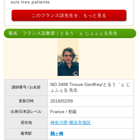
suis tres patiente.
このフランス語先生を、もっと見る
菊名 フランス語教室｜とるう゛ぇ じょふぇる先生
NO.3488 Trouve Geoffrey/とるう゛ぇ じ
講師番号 / お名前
ょふぇる 先生
2018/02/09
更新日時
France / 初級
出身/日本語レベル
神奈川県
横浜市旭区
居住地
鶴ヶ峰
最寄駅