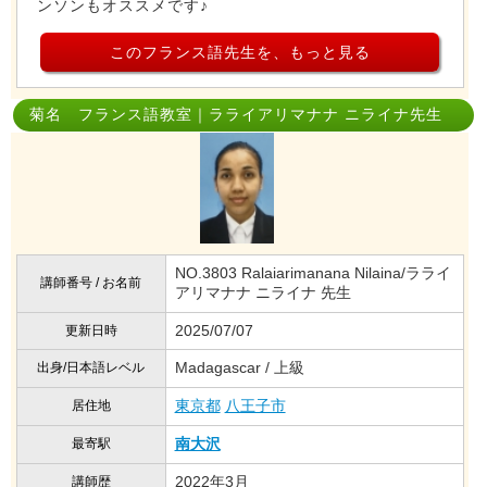
ンソンもオススメです♪
このフランス語先生を、もっと見る
菊名 フランス語教室｜ラライアリマナナ ニライナ先生
NO.3803 Ralaiarimanana Nilaina/ラライ
講師番号 / お名前
アリマナナ ニライナ 先生
2025/07/07
更新日時
Madagascar / 上級
出身/日本語レベル
東京都
八王子市
居住地
南大沢
最寄駅
2022年3月
講師歴