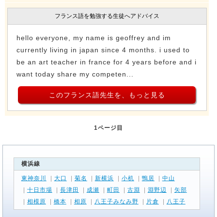
フランス語を勉強する生徒へアドバイス
hello everyone, my name is geoffrey and im
currently living in japan since 4 months. i used to
be an art teacher in france for 4 years before and i
want today share my competen...
このフランス語先生を、もっと見る
1ページ目
横浜線
東神奈川
|
大口
|
菊名
|
新横浜
|
小机
|
鴨居
|
中山
|
十日市場
|
長津田
|
成瀬
|
町田
|
古淵
|
淵野辺
|
矢部
|
相模原
|
橋本
|
相原
|
八王子みなみ野
|
片倉
|
八王子