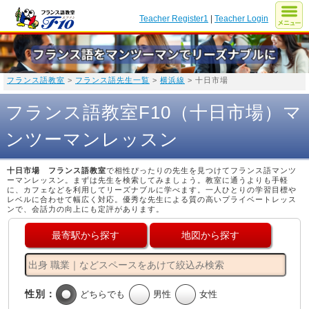
Teacher Register1
|
Teacher Login
フランス語教室
>
フランス語先生一覧
>
横浜線
> 十日市場
フランス語教室F10（十日市場）マ
ンツーマンレッスン
十日市場 フランス語教室
で相性ぴったりの先生を見つけてフランス語マンツ
ーマンレッスン。まずは先生を検索してみましょう。教室に通うよりも手軽
に、カフェなどを利用してリーズナブルに学べます。一人ひとりの学習目標や
レベルに合わせて幅広く対応。優秀な先生による質の高いプライベートレッス
ンで、会話力の向上にも定評があります。
最寄駅から探す
地図から探す
性別：
どちらでも
男性
女性