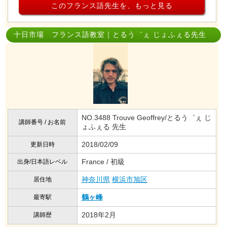
このフランス語先生を、もっと見る
十日市場 フランス語教室｜とるう゛ぇ じょふぇる先生
NO.3488 Trouve Geoffrey/とるう゛ぇ じ
講師番号 / お名前
ょふぇる 先生
2018/02/09
更新日時
France / 初級
出身/日本語レベル
神奈川県
横浜市旭区
居住地
鶴ヶ峰
最寄駅
2018年2月
講師歴