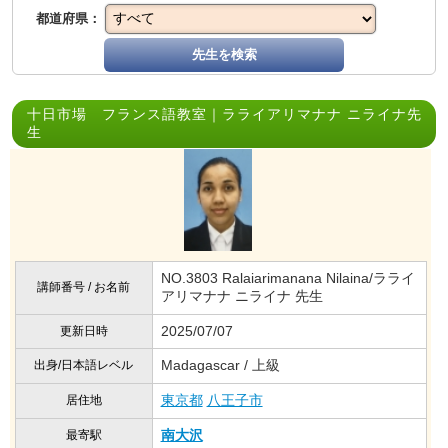
都道府県：
先生を検索
十日市場 フランス語教室｜ラライアリマナナ ニライナ先
生
NO.3803 Ralaiarimanana Nilaina/ラライ
講師番号 / お名前
アリマナナ ニライナ 先生
2025/07/07
更新日時
Madagascar / 上級
出身/日本語レベル
東京都
八王子市
居住地
南大沢
最寄駅