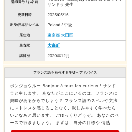
講師番号 / お名前
サンドラ 先生
2025/05/16
更新日時
Poland / 中級
出身/日本語レベル
東京都
大田区
居住地
大森町
最寄駅
2020年12月
講師歴
フランス語を勉強する生徒へアドバイス
ボンジョウルー Bonjour à tous les curieux ! サンド
ラと申します。 あなたがここにいるのは、フランスに
興味があるからでしょう？ フランス語のスペルや文法
にストレスを感じることなく、親しみやすく学べたら
いいなあと思います。 ごゆっくりどうぞ。 あなたのペ
ースで行きましょう。 まずは、自分の目標や 情熱...