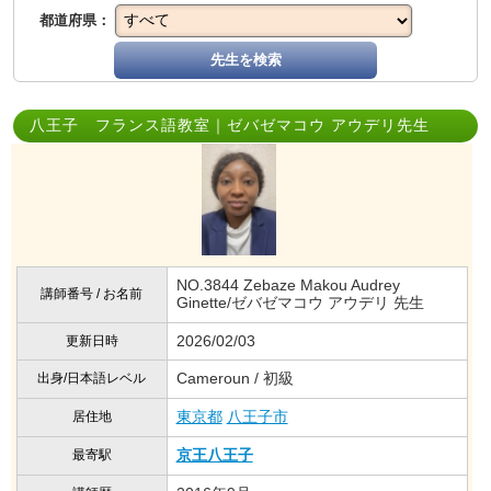
都道府県：
先生を検索
八王子 フランス語教室｜ゼバゼマコウ アウデリ先生
NO.3844 Zebaze Makou Audrey
講師番号 / お名前
Ginette/ゼバゼマコウ アウデリ 先生
2026/02/03
更新日時
Cameroun / 初級
出身/日本語レベル
東京都
八王子市
居住地
京王八王子
最寄駅