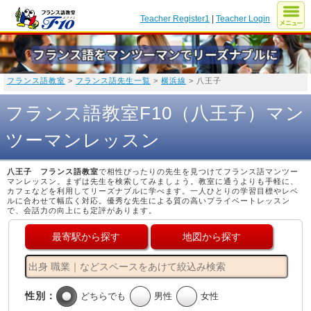
Teacher Register1
|
Teacher Login
フランス語教室
>
フランス語先生一覧
>
横浜線
> 八王子
フランス語教室F10（八王子）マン
ツーマンレッスン
八王子 フランス語教室
で相性ぴったりの先生を見つけてフランス語マンツー
マンレッスン。まずは先生を検索してみましょう。教室に通うよりも手軽に、
カフェなどを利用してリーズナブルに学べます。一人ひとりの学習目標やレベ
ルに合わせて幅広く対応。優秀な先生による質の高いプライベートレッスン
で、会話力の向上にも定評があります。
最寄駅から探す
地図から探す
性別：
どちらでも
男性
女性