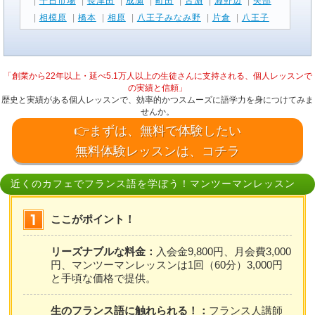
|
十日市場
|
長津田
|
成瀬
|
町田
|
古淵
|
淵野辺
|
矢部
|
相模原
|
橋本
|
相原
|
八王子みなみ野
|
片倉
|
八王子
「創業から22年以上・延べ5.1万人以上の生徒さんに支持される、個人レッスンで
の実績と信頼」
歴史と実績がある個人レッスンで、効率的かつスムーズに語学力を身につけてみま
せんか。
👉まずは、無料で体験したい
無料体験レッスンは、コチラ
近くのカフェでフランス語を学ぼう！マンツーマンレッスン
ここがポイント！
リーズナブルな料金：
入会金9,800円、月会費3,000
円、マンツーマンレッスンは1回（60分）3,000円
と手頃な価格で提供。
生のフランス語に触れられる！：
フランス人講師