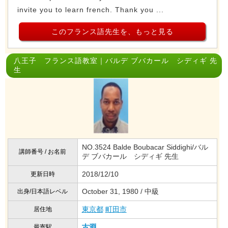
invite you to learn french. Thank you ...
このフランス語先生を、もっと見る
八王子 フランス語教室｜バルデ ブバカール シディギ 先
生
NO.3524 Balde Boubacar Siddighi/バル
講師番号 / お名前
デ ブバカール シディギ 先生
2018/12/10
更新日時
October 31, 1980 / 中級
出身/日本語レベル
東京都
町田市
居住地
古淵
最寄駅