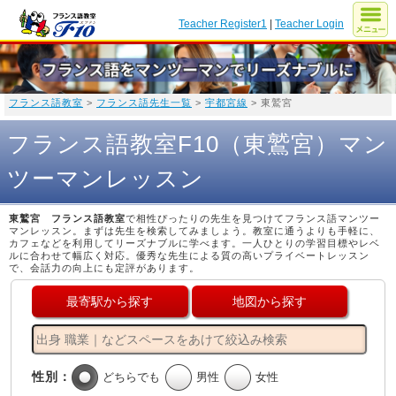
Teacher Register1
|
Teacher Login
フランス語教室
>
フランス語先生一覧
>
宇都宮線
> 東鷲宮
フランス語教室F10（東鷲宮）マン
ツーマンレッスン
東鷲宮 フランス語教室
で相性ぴったりの先生を見つけてフランス語マンツー
マンレッスン。まずは先生を検索してみましょう。教室に通うよりも手軽に、
カフェなどを利用してリーズナブルに学べます。一人ひとりの学習目標やレベ
ルに合わせて幅広く対応。優秀な先生による質の高いプライベートレッスン
で、会話力の向上にも定評があります。
最寄駅から探す
地図から探す
性別：
どちらでも
男性
女性