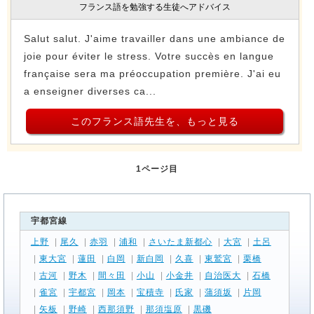
フランス語を勉強する生徒へアドバイス
Salut salut. J'aime travailler dans une ambiance de
joie pour éviter le stress. Votre succès en langue
française sera ma préoccupation première. J'ai eu
a enseigner diverses ca...
このフランス語先生を、もっと見る
1ページ目
宇都宮線
上野
|
尾久
|
赤羽
|
浦和
|
さいたま新都心
|
大宮
|
土呂
|
東大宮
|
蓮田
|
白岡
|
新白岡
|
久喜
|
東鷲宮
|
栗橋
|
古河
|
野木
|
間々田
|
小山
|
小金井
|
自治医大
|
石橋
|
雀宮
|
宇都宮
|
岡本
|
宝積寺
|
氏家
|
蒲須坂
|
片岡
|
矢板
|
野崎
|
西那須野
|
那須塩原
|
黒磯