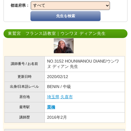
都道府県：
先生を検索
東鷲宮 フランス語教室｜ウンワヌ ディアン先生
NO.3152 HOUNWANOU DIANE/ウンワ
講師番号 / お名前
ヌ ディアン 先生
2020/02/12
更新日時
BENIN / 中級
出身/日本語レベル
埼玉県
久喜市
居住地
栗橋
最寄駅
2016年2月
講師歴