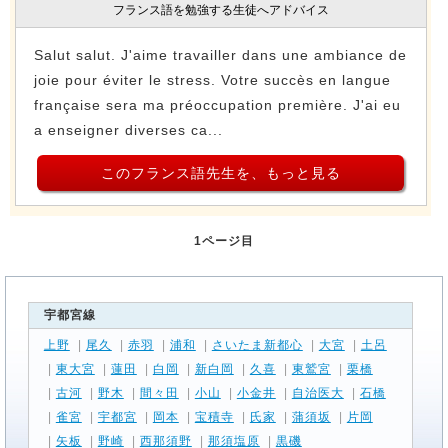
フランス語を勉強する生徒へアドバイス
Salut salut. J'aime travailler dans une ambiance de
joie pour éviter le stress. Votre succès en langue
française sera ma préoccupation première. J'ai eu
a enseigner diverses ca...
このフランス語先生を、もっと見る
1ページ目
宇都宮線
上野
|
尾久
|
赤羽
|
浦和
|
さいたま新都心
|
大宮
|
土呂
|
東大宮
|
蓮田
|
白岡
|
新白岡
|
久喜
|
東鷲宮
|
栗橋
|
古河
|
野木
|
間々田
|
小山
|
小金井
|
自治医大
|
石橋
|
雀宮
|
宇都宮
|
岡本
|
宝積寺
|
氏家
|
蒲須坂
|
片岡
|
矢板
|
野崎
|
西那須野
|
那須塩原
|
黒磯