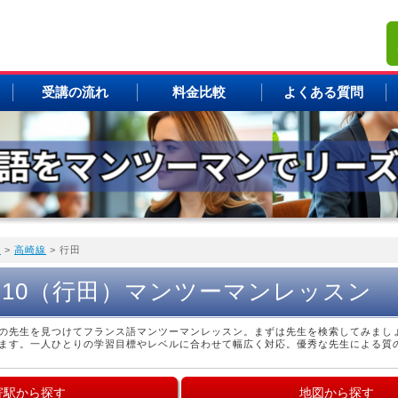
受講の流れ
料金比較
よくある質問
覧
>
高崎線
> 行田
F10（行田）マンツーマンレッスン
の先生を見つけてフランス語マンツーマンレッスン。まずは先生を検索してみまし
ます。一人ひとりの学習目標やレベルに合わせて幅広く対応。優秀な先生による質
寄駅から探す
地図から探す