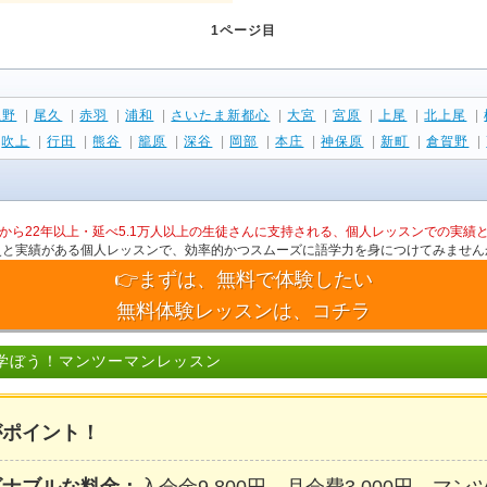
1ページ目
上野
|
尾久
|
赤羽
|
浦和
|
さいたま新都心
|
大宮
|
宮原
|
上尾
|
北上尾
|
|
吹上
|
行田
|
熊谷
|
籠原
|
深谷
|
岡部
|
本庄
|
神保原
|
新町
|
倉賀野
|
から22年以上・延べ5.1万人以上の生徒さんに支持される、個人レッスンでの実績
史と実績がある個人レッスンで、効率的かつスムーズに語学力を身につけてみません
👉まずは、無料で体験したい
無料体験レッスンは、コチラ
学ぼう！マンツーマンレッスン
がポイント！