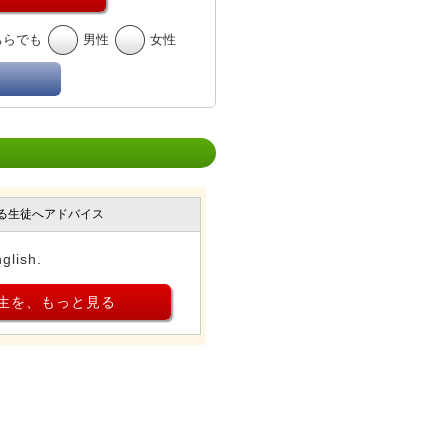
ちらでも
男性
女性
る生徒へアドバイス
glish.
生を、もっと見る