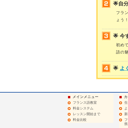
🌟自
フラ
ょう
🌟 
初め
語の
🌟
よ
メインメニュー
カ
フランス語教室
生
料金システム
よ
レッスン開始まで
新
料金比較
フ
県