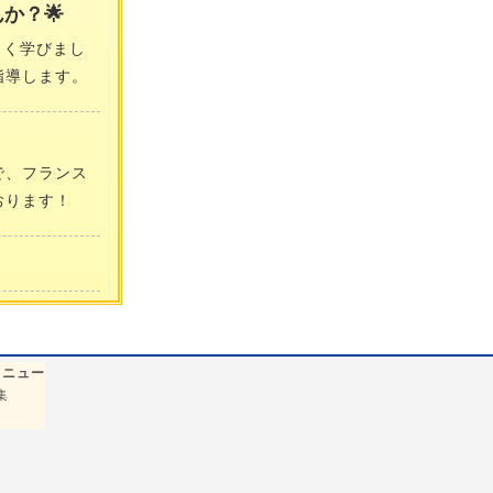
か？🌟
しく学びまし
指導します。
で、フランス
おります！
メニュー
集