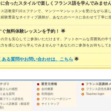
分に合ったスタイルで楽しくフランス語を学んでみません
ンス語教室F10エフテンで、マンツーマンレッスンを受けながら楽
！経験豊富なネイティブ講師が、あなたのペースに合わせて丁寧に
今すぐ無料体験レッスンを予約！ 🌟
ての方も安心してご参加いただけます。アットホームな雰囲気の中
魅力を感じながら学んでみませんか？あなたのご参加をお待ちして
くある質問やお問い合わせは、こちら
🌟
テゴリ
運営元情報
フランス語講師
徒さんの感想
会社概要
フランス語先生募
くある質問
利用規約
Teacher login
着フランス語先生
プライバシーポリシー
ランス語教室（都道府
サイトマップ
別）