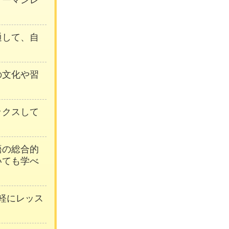
ンツーマンレ
通して、自
の文化や習
ックスして
語の総合的
いても学べ
軽にレッス