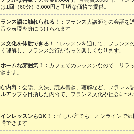
ズナブルな料金：
入会金9,800円、月会費3,000円、マ
は1回（60分）3,000円と手頃な価格で提供。
フランス語に触れられる！：
フランス人講師との会話を
発音や表現を身につけられます。
ンス文化を体験できる！：
レッスンを通して、フランス
深く理解し、フランス旅行がもっと楽しくなります。
トホームな雰囲気！：
カフェでのレッスンなので、リラ
できます。
的な内容：
会話、文法、読み書き、聴解など、フランス
キルアップを目指した内容で、フランス文化や社会につ
。
ラインレッスンもOK！：
忙しい方でも、オンラインで気
受講できます。