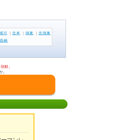
桶川
|
北本
|
鴻巣
|
北鴻巣
高崎
と信頼」
か。