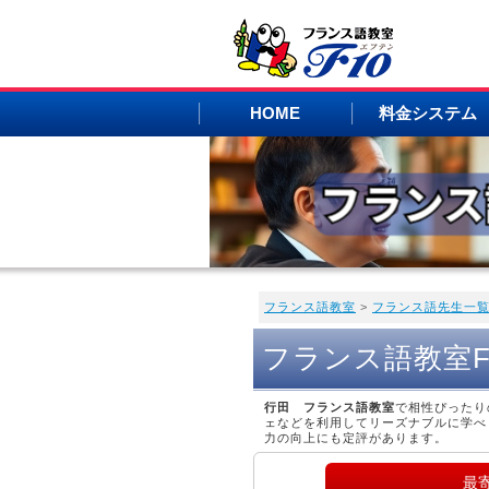
HOME
料金システム
フランス語教室
>
フランス語先生一
フランス語教室
行田 フランス語教室
で相性ぴったり
ェなどを利用してリーズナブルに学べ
力の向上にも定評があります。
最