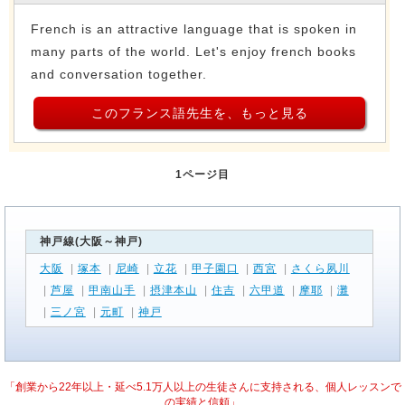
French is an attractive language that is spoken in
many parts of the world. Let's enjoy french books
and conversation together.
このフランス語先生を、もっと見る
1ページ目
神戸線(大阪～神戸)
大阪
|
塚本
|
尼崎
|
立花
|
甲子園口
|
西宮
|
さくら夙川
|
芦屋
|
甲南山手
|
摂津本山
|
住吉
|
六甲道
|
摩耶
|
灘
|
三ノ宮
|
元町
|
神戸
「創業から22年以上・延べ5.1万人以上の生徒さんに支持される、個人レッスンで
の実績と信頼」