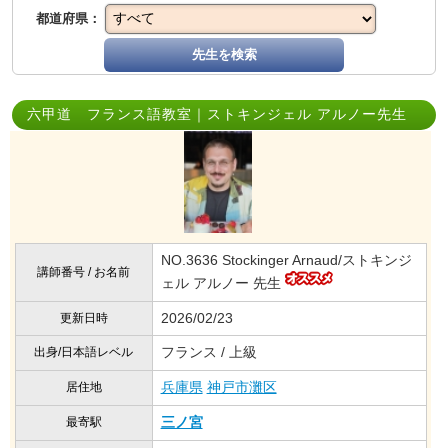
都道府県：
先生を検索
六甲道 フランス語教室｜ストキンジェル アルノー先生
NO.3636 Stockinger Arnaud/ストキンジ
講師番号 / お名前
ェル アルノー 先生
2026/02/23
更新日時
フランス / 上級
出身/日本語レベル
兵庫県
神戸市灘区
居住地
三ノ宮
最寄駅