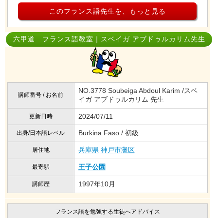
このフランス語先生を、もっと見る
六甲道 フランス語教室｜スベイガ アブドゥルカリム先生
NO.3778 Soubeiga Abdoul Karim /スベ
講師番号 / お名前
イガ アブドゥルカリム 先生
2024/07/11
更新日時
Burkina Faso / 初級
出身/日本語レベル
兵庫県
神戸市灘区
居住地
王子公園
最寄駅
1997年10月
講師歴
フランス語を勉強する生徒へアドバイス