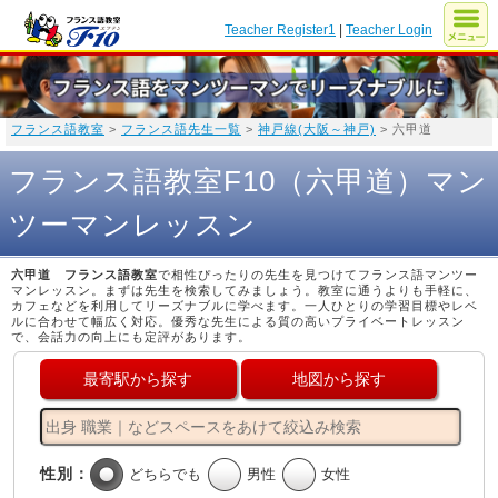
Teacher Register1
|
Teacher Login
フランス語教室
>
フランス語先生一覧
>
神戸線(大阪～神戸)
> 六甲道
フランス語教室F10（六甲道）マン
ツーマンレッスン
六甲道 フランス語教室
で相性ぴったりの先生を見つけてフランス語マンツー
マンレッスン。まずは先生を検索してみましょう。教室に通うよりも手軽に、
カフェなどを利用してリーズナブルに学べます。一人ひとりの学習目標やレベ
ルに合わせて幅広く対応。優秀な先生による質の高いプライベートレッスン
で、会話力の向上にも定評があります。
最寄駅から探す
地図から探す
性別：
どちらでも
男性
女性