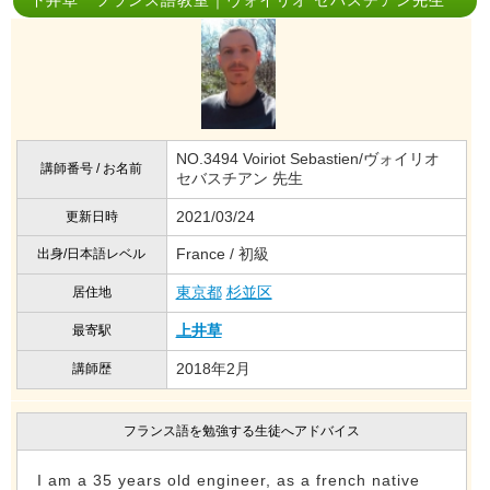
下井草 フランス語教室｜ヴォイリオ セバスチアン先生
NO.3494 Voiriot Sebastien/ヴォイリオ
講師番号 / お名前
セバスチアン 先生
2021/03/24
更新日時
France / 初級
出身/日本語レベル
東京都
杉並区
居住地
上井草
最寄駅
2018年2月
講師歴
フランス語を勉強する生徒へアドバイス
I am a 35 years old engineer, as a french native