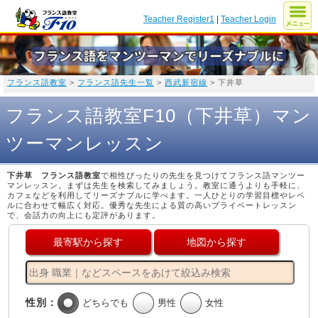
Teacher Register1
|
Teacher Login
フランス語教室
>
フランス語先生一覧
>
西武新宿線
> 下井草
フランス語教室F10（下井草）マン
ツーマンレッスン
下井草 フランス語教室
で相性ぴったりの先生を見つけてフランス語マンツー
マンレッスン。まずは先生を検索してみましょう。教室に通うよりも手軽に、
カフェなどを利用してリーズナブルに学べます。一人ひとりの学習目標やレベ
ルに合わせて幅広く対応。優秀な先生による質の高いプライベートレッスン
で、会話力の向上にも定評があります。
最寄駅から探す
地図から探す
性別：
どちらでも
男性
女性