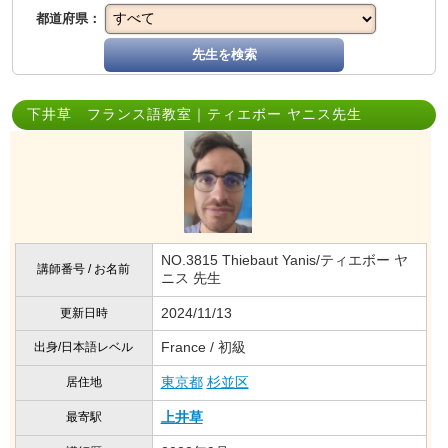
都道府県：
先生を検索
下井草 フランス語教室｜ティエボー ヤニス先生
NO.3815 Thiebaut Yanis/ティエボー ヤ
講師番号 / お名前
ニス 先生
2024/11/13
更新日時
France / 初級
出身/日本語レベル
東京都
杉並区
居住地
上井草
最寄駅