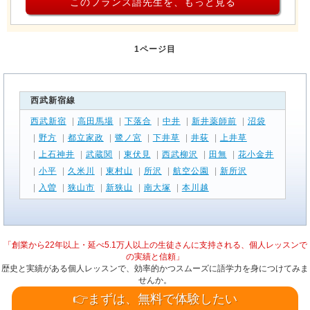
このフランス語先生を、もっと見る
1ページ目
西武新宿線
西武新宿
|
高田馬場
|
下落合
|
中井
|
新井薬師前
|
沼袋
|
野方
|
都立家政
|
鷺ノ宮
|
下井草
|
井荻
|
上井草
|
上石神井
|
武蔵関
|
東伏見
|
西武柳沢
|
田無
|
花小金井
|
小平
|
久米川
|
東村山
|
所沢
|
航空公園
|
新所沢
|
入曽
|
狭山市
|
新狭山
|
南大塚
|
本川越
「創業から22年以上・延べ5.1万人以上の生徒さんに支持される、個人レッスンで
の実績と信頼」
歴史と実績がある個人レッスンで、効率的かつスムーズに語学力を身につけてみま
せんか。
👉まずは、無料で体験したい