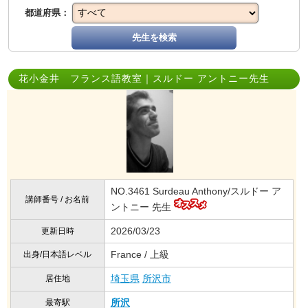
都道府県：
先生を検索
花小金井 フランス語教室｜スルドー アントニー先生
NO.3461 Surdeau Anthony/スルドー ア
講師番号 / お名前
ントニー 先生
2026/03/23
更新日時
France / 上級
出身/日本語レベル
埼玉県
所沢市
居住地
所沢
最寄駅