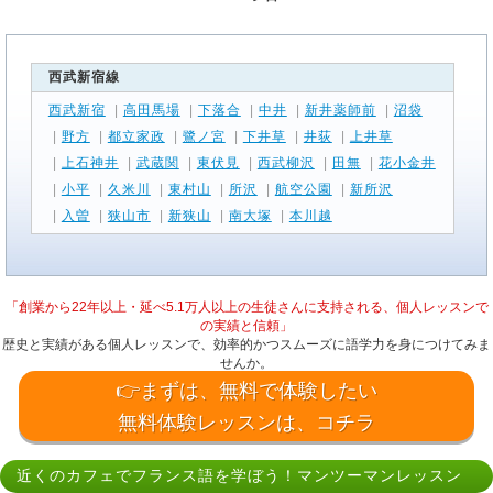
西武新宿線
西武新宿
|
高田馬場
|
下落合
|
中井
|
新井薬師前
|
沼袋
|
野方
|
都立家政
|
鷺ノ宮
|
下井草
|
井荻
|
上井草
|
上石神井
|
武蔵関
|
東伏見
|
西武柳沢
|
田無
|
花小金井
|
小平
|
久米川
|
東村山
|
所沢
|
航空公園
|
新所沢
|
入曽
|
狭山市
|
新狭山
|
南大塚
|
本川越
「創業から22年以上・延べ5.1万人以上の生徒さんに支持される、個人レッスンで
の実績と信頼」
歴史と実績がある個人レッスンで、効率的かつスムーズに語学力を身につけてみま
せんか。
👉まずは、無料で体験したい
無料体験レッスンは、コチラ
近くのカフェでフランス語を学ぼう！マンツーマンレッスン