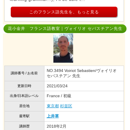
このフランス語先生を、もっと見る
花小金井 フランス語教室｜ヴォイリオ セバスチアン先生
NO.3494 Voiriot Sebastien/ヴォイリオ
講師番号 / お名前
セバスチアン 先生
2021/03/24
更新日時
France / 初級
出身/日本語レベル
東京都
杉並区
居住地
上井草
最寄駅
2018年2月
講師歴