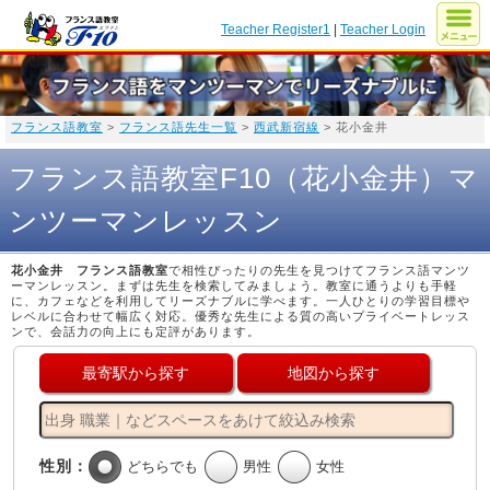
Teacher Register1
|
Teacher Login
フランス語教室
>
フランス語先生一覧
>
西武新宿線
> 花小金井
フランス語教室F10（花小金井）マ
ンツーマンレッスン
花小金井 フランス語教室
で相性ぴったりの先生を見つけてフランス語マンツ
ーマンレッスン。まずは先生を検索してみましょう。教室に通うよりも手軽
に、カフェなどを利用してリーズナブルに学べます。一人ひとりの学習目標や
レベルに合わせて幅広く対応。優秀な先生による質の高いプライベートレッス
ンで、会話力の向上にも定評があります。
最寄駅から探す
地図から探す
性別：
どちらでも
男性
女性