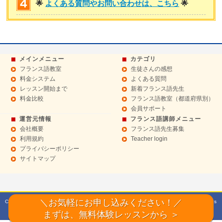
🌟
よくある質問やお問い合わせは、こちら
🌟
メインメニュー
カテゴリ
フランス語教室
生徒さんの感想
料金システム
よくある質問
レッスン開始まで
新着フランス語先生
料金比較
フランス語教室（都道府県別）
会員サポート
運営元情報
フランス語講師メニュー
会社概要
フランス語先生募集
利用規約
Teacher login
プライバシーポリシー
サイトマップ
＼お気軽にお申し込みください！／
Copyright© 2015 フランス語教室【F10エフテン】マンツーマンレッスン All Rights
Reserved.
まずは、無料体験レッスンから ＞