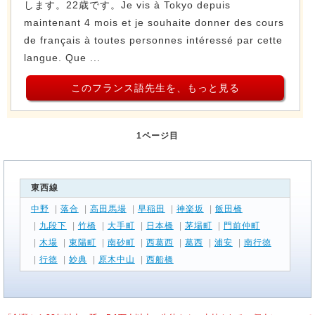
します。22歳です。Je vis à Tokyo depuis
maintenant 4 mois et je souhaite donner des cours
de français à toutes personnes intéressé par cette
langue. Que ...
このフランス語先生を、もっと見る
1ページ目
東西線
中野
|
落合
|
高田馬場
|
早稲田
|
神楽坂
|
飯田橋
|
九段下
|
竹橋
|
大手町
|
日本橋
|
茅場町
|
門前仲町
|
木場
|
東陽町
|
南砂町
|
西葛西
|
葛西
|
浦安
|
南行徳
|
行徳
|
妙典
|
原木中山
|
西船橋