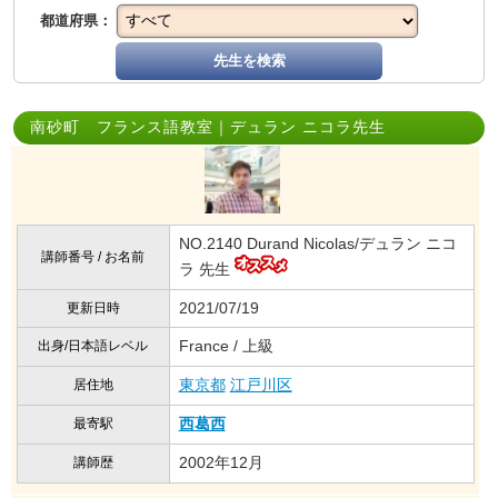
都道府県：
先生を検索
南砂町 フランス語教室｜デュラン ニコラ先生
NO.2140 Durand Nicolas/デュラン ニコ
講師番号 / お名前
ラ 先生
2021/07/19
更新日時
France / 上級
出身/日本語レベル
東京都
江戸川区
居住地
西葛西
最寄駅
2002年12月
講師歴