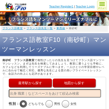
Teacher Register1
|
Teacher Login
フランス語教室
>
フランス語先生一覧
>
東西線
> 南砂町
フランス語教室F10（南砂町）マン
ツーマンレッスン
南砂町 フランス語教室
で相性ぴったりの先生を見つけてフランス語マンツー
マンレッスン。まずは先生を検索してみましょう。教室に通うよりも手軽に、
カフェなどを利用してリーズナブルに学べます。一人ひとりの学習目標やレベ
ルに合わせて幅広く対応。優秀な先生による質の高いプライベートレッスン
で、会話力の向上にも定評があります。
最寄駅から探す
地図から探す
性別：
どちらでも
男性
女性