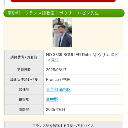
南砂町 フランス語教室｜ボウリエ ロビン先生
NO.3839 BOULIER Robin/ボウリエ ロビ
講師番号 / お名前
ン 先生
2025/06/17
更新日時
France / 中級
出身/日本語レベル
東京都
新宿区
居住地
東中野
最寄駅
2025年6月
講師歴
フランス語を勉強する生徒へアドバイス