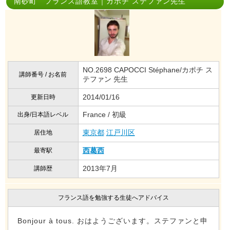
南砂町 フランス語教室｜カポチ ステファン先生
NO.2698 CAPOCCI Stéphane/カポチ ス
講師番号 / お名前
テファン 先生
2014/01/16
更新日時
France / 初級
出身/日本語レベル
東京都
江戸川区
居住地
西葛西
最寄駅
2013年7月
講師歴
フランス語を勉強する生徒へアドバイス
Bonjour à tous. おはようございます。ステファンと申