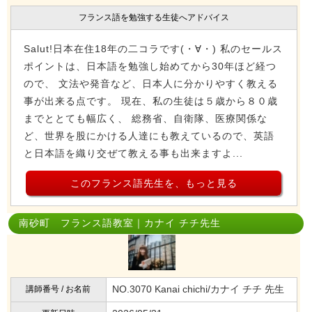
フランス語を勉強する生徒へアドバイス
Salut!日本在住18年の二コラです(・∀・) 私のセールス
ポイントは、日本語を勉強し始めてから30年ほど経つ
ので、 文法や発音など、日本人に分かりやすく教える
事が出来る点です。 現在、私の生徒は５歳から８０歳
までととても幅広く、 総務省、自衛隊、医療関係な
ど、世界を股にかける人達にも教えているので、英語
と日本語を織り交ぜて教える事も出来ますよ...
このフランス語先生を、もっと見る
南砂町 フランス語教室｜カナイ チチ先生
NO.3070 Kanai chichi/カナイ チチ 先生
講師番号 / お名前