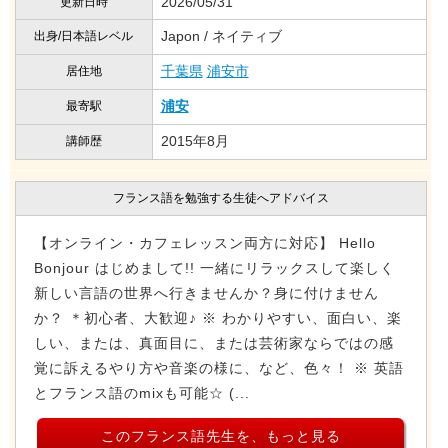
2026/05/31
更新日時
Japon / ネイティブ
出身/日本語レベル
千葉県
浦安市
居住地
浦安
最寄駅
2015年8月
講師歴
フランス語を勉強する生徒へアドバイス
【オンライン・カフェレッスン両方に対応】 Hello
Bonjour はじめまして!! 一緒にリラックスして楽しく
新しい言語の世界へ行きませんか？身に付けません
か？ ＊初心者、大歓迎♪ ※ わかりやすい、面白い、楽
しい、または、真面目に、または芸術家ならではの感
覚に訴えるやり方や音楽の様に、など、色々！ ※ 英語
とフランス語のmixも可能☆ (...
このフランス語先生を、もっと見る