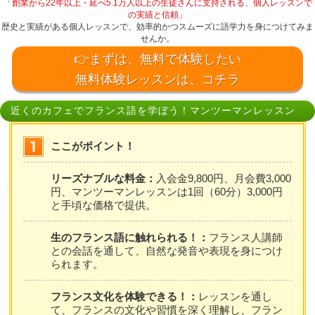
「創業から22年以上・延べ5.1万人以上の生徒さんに支持される、個人レッスンで
の実績と信頼」
歴史と実績がある個人レッスンで、効率的かつスムーズに語学力を身につけてみま
せんか。
👉まずは、無料で体験したい
無料体験レッスンは、コチラ
近くのカフェでフランス語を学ぼう！マンツーマンレッスン
ここがポイント！
リーズナブルな料金：
入会金9,800円、月会費3,000
円、マンツーマンレッスンは1回（60分）3,000円
と手頃な価格で提供。
生のフランス語に触れられる！：
フランス人講師
との会話を通して、自然な発音や表現を身につけ
られます。
フランス文化を体験できる！：
レッスンを通し
て、フランスの文化や習慣を深く理解し、フラン