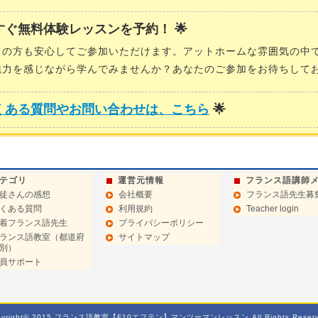
今すぐ無料体験レッスンを予約！ 🌟
ての方も安心してご参加いただけます。アットホームな雰囲気の中
魅力を感じながら学んでみませんか？あなたのご参加をお待ちして
くある質問やお問い合わせは、こちら
🌟
テゴリ
運営元情報
フランス語講師
徒さんの感想
会社概要
フランス語先生募
くある質問
利用規約
Teacher login
着フランス語先生
プライバシーポリシー
ランス語教室（都道府
サイトマップ
別）
員サポート
pyright© 2015 フランス語教室【F10エフテン】マンツーマンレッスン All Rights Reserv