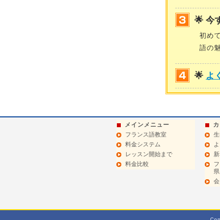
🌟 
初め
語の
🌟
よ
メインメニュー
カ
フランス語教室
生
料金システム
よ
レッスン開始まで
新
料金比較
フ
県
会
Co