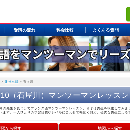
受講の流れ
料金比較
よくある質問
覧
>
阪神本線
> 石屋川
F10（石屋川）マンツーマンレッスン
りの先生を見つけてフランス語マンツーマンレッスン。まずは先生を検索してみま
べます。一人ひとりの学習目標やレベルに合わせて幅広く対応。優秀な先生による
寄駅から探す
地図から探す