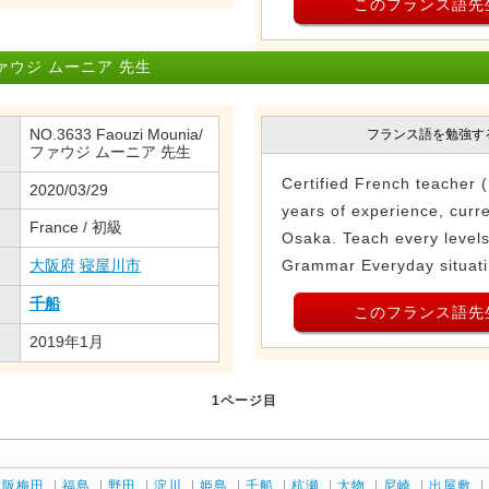
このフランス語先
ウジ ムーニア 先生
NO.3633 Faouzi Mounia/
フランス語を勉強す
ファウジ ムーニア 先生
Certified French teacher 
2020/03/29
years of experience, curr
France / 初級
Osaka. Teach every level
大阪府
寝屋川市
Grammar Everyday situati.
千船
このフランス語先
2019年1月
1ページ目
大阪梅田
|
福島
|
野田
|
淀川
|
姫島
|
千船
|
杭瀬
|
大物
|
尼崎
|
出屋敷