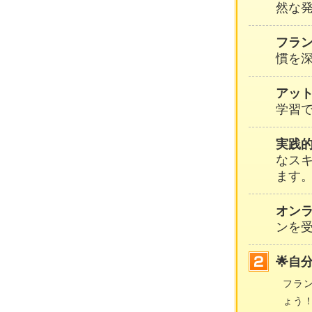
然な
フラ
慣を
アッ
学習
実践
なス
ます
オン
ンを
🌟自
フラ
ょう