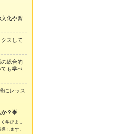
の文化や習
ックスして
語の総合的
いても学べ
軽にレッス
か？🌟
しく学びまし
指導します。