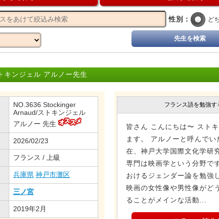
性別：
ど
先生を検索
トキンジェル アルノー先生
NO.3636 Stockinger
フランス語を勉強す
Arnaud/ストキンジェル
アルノー 先生
皆さん こんにちは〜 スト
ます。 アルノーと呼んでい
2026/02/23
在、神戸大学国際文化学研
フランス / 上級
専門は映画学という分野で
兵庫県
神戸市灘区
おけるジェンダー論を勉強し
映画の女性像や男性像がど
三ノ宮
ることがメインな活動...
2019年2月