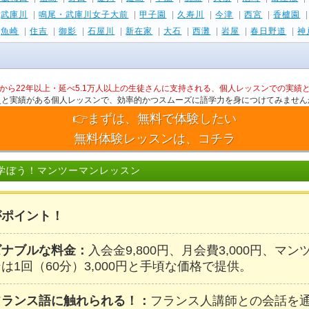
|
武庫川
|
鳴尾・武庫川女子大前
|
甲子園
|
久寿川
|
今津
|
西宮
|
香櫨園
|
魚崎
|
住吉
|
御影
|
石屋川
|
新在家
|
大石
|
西灘
|
岩屋
|
春日野道
|
神
から22年以上・延べ5.1万人以上の生徒さんに支持される、個人レッスンでの実績
史と実績がある個人レッスンで、効率的かつスムーズに語学力を身につけてみません
👉まずは、無料で体験したい
無料体験レッスンは、コチラ
学ぼう！マンツーマンレッスン
がポイント！
ズナブルな料金：
入会金9,800円、月会費3,000円、マ
は1回（60分）3,000円と手頃な価格で提供。
フランス語に触れられる！：
フランス人講師との会話を