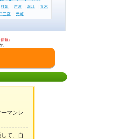
|
打出
|
芦屋
|
深江
|
青木
戸三宮
|
元町
と信頼」
か。
ンツーマンレ
通して、自