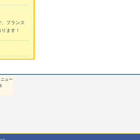
で、フランス
おります！
メニュー
集
ed.