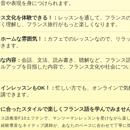
発音や表現を身につけられます。
ンス文化を体験できる！：
レッスンを通して、フランス
深く理解し、フランス旅行がもっと楽しくなります。
トホームな雰囲気！：
カフェでのレッスンなので、リラ
できます。
的な内容：
会話、文法、読み書き、聴解など、フランス
キルアップを目指した内容で、フランス文化や社会につ
。
ラインレッスンもOK！：
忙しい方でも、オンラインで気
受講できます。
分に合ったスタイルで楽しくフランス語を学んでみません
ンス語教室F10エフテンで、マンツーマンレッスンを受けながら楽
！経験豊富なネイティブ講師が、あなたのペースに合わせて丁寧に