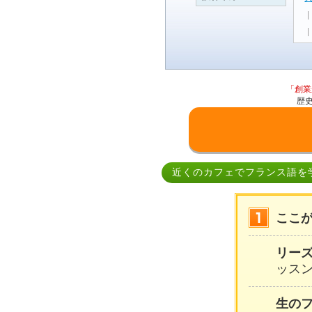
「創業
歴
近くのカフェでフランス語を
ここ
リー
ッスン
生の