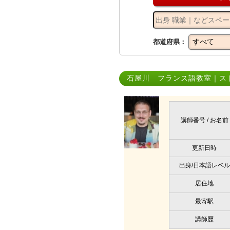
都道府県：
石屋川 フランス語教室｜ス
講師番号 / お名前
更新日時
出身/日本語レベル
居住地
最寄駅
講師歴