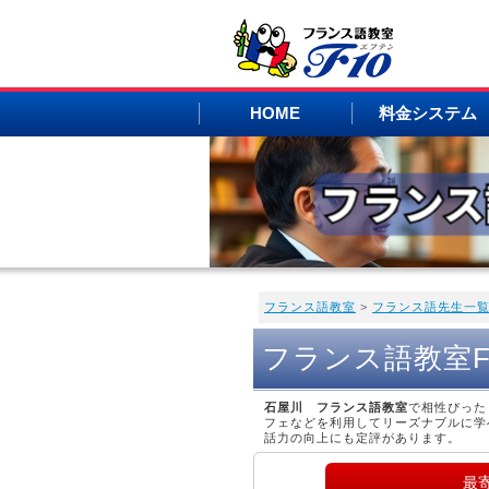
HOME
料金システム
フランス語教室
>
フランス語先生一
フランス語教室
石屋川 フランス語教室
で相性ぴった
フェなどを利用してリーズナブルに学
話力の向上にも定評があります。
最