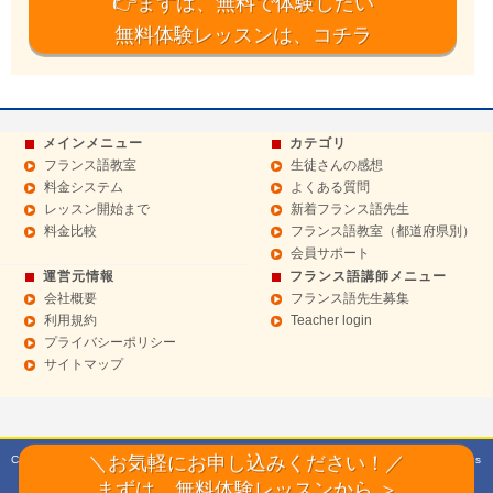
👉まずは、無料で体験したい
無料体験レッスンは、コチラ
メインメニュー
カテゴリ
フランス語教室
生徒さんの感想
料金システム
よくある質問
レッスン開始まで
新着フランス語先生
料金比較
フランス語教室（都道府県別）
会員サポート
運営元情報
フランス語講師メニュー
会社概要
フランス語先生募集
利用規約
Teacher login
プライバシーポリシー
サイトマップ
Copyright© 2015 フランス語教室【F10エフテン】マンツーマンレッスン All Rights
＼お気軽にお申し込みください！／
Reserved.
まずは、無料体験レッスンから ＞