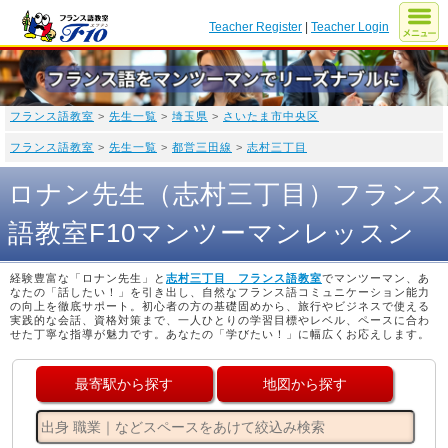
Teacher Register
|
Teacher Login
フランス語教室
>
先生一覧
>
埼玉県
>
さいたま市中央区
フランス語教室
>
先生一覧
>
都営三田線
>
志村三丁目
ロナン先生（志村三丁目）フランス
語教室F10マンツーマンレッスン
経験豊富な「ロナン先生」と
志村三丁目 フランス語教室
でマンツーマン、あ
なたの「話したい！」を引き出し、自然なフランス語コミュニケーション能力
の向上を徹底サポート。初心者の方の基礎固めから、旅行やビジネスで使える
実践的な会話、資格対策まで、一人ひとりの学習目標やレベル、ペースに合わ
せた丁寧な指導が魅力です。あなたの「学びたい！」に幅広くお応えします。
最寄駅から探す
地図から探す