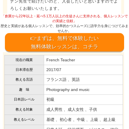
ナン先生で続けたいのと、入会したいと思いますのでよ
ろしくお願いいたします。
「創業から22年以上・延べ5.1万人以上の生徒さんに支持される、個人レッスンで
の実績と信頼」
歴史と実績がある個人レッスンで、効率的かつスムーズに語学力を身につけてみま
せんか。
👉まずは、無料で体験したい
無料体験レッスンは、コチラ
French Teacher
現在の職業
2017/07
日本滞在歴
フランス語 、英語
教える言語
Photography and music
趣 味
初級
日本語レベル
成人男性 、成人女性 、子供
教える対象
基礎 、初心者 、中級 、上級 、超上級
教えるレベル