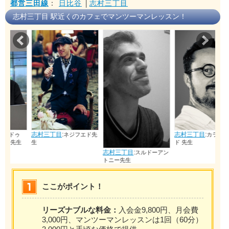
都営三田線
：
日比谷
│
志村三丁目
志村三丁目 駅近くのカフェでマンツーマンレッスン！
Prev
Nex
志村三丁目
:
志村三丁目
:
ネジフエド先
カランスダビ
生
生
ド 先生
志村三丁目
:
スルドーアン
トニー先生
ここがポイント！
リーズナブルな料金：
入会金9,800円、月会費
3,000円、マンツーマンレッスンは1回（60分）