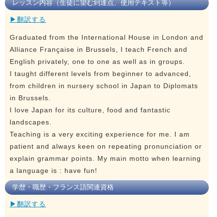
レッスン内容（生徒に望む到達点、使用テキスト等）
▶翻訳する
Graduated from the International House in London and
Alliance Française in Brussels, I teach French and
English privately, one to one as well as in groups.
I taught different levels from beginner to advanced,
from children in nursery school in Japan to Diplomats
in Brussels.
I love Japan for its culture, food and fantastic
landscapes.
Teaching is a very exciting experience for me. I am
patient and always keen on repeating pronunciation or
explain grammar points. My main motto when learning
a language is : have fun!
学歴・職歴・フランス語関連資格
▶翻訳する