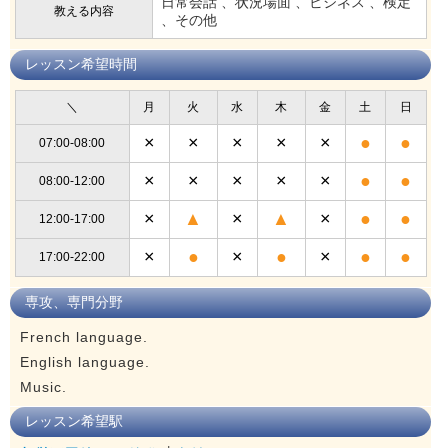
日常会話 、状況場面 、ビジネス 、検定
教える内容
、その他
レッスン希望時間
＼
月
火
水
木
金
土
日
×
×
×
×
×
●
●
07:00-08:00
×
×
×
×
×
●
●
08:00-12:00
×
▲
×
▲
×
●
●
12:00-17:00
×
●
×
●
×
●
●
17:00-22:00
専攻、専門分野
French language.
English language.
Music.
レッスン希望駅