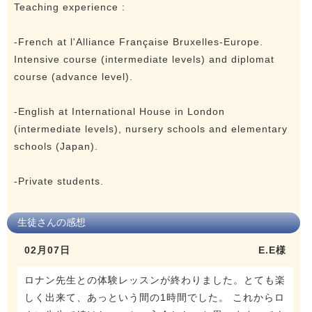
Teaching experience :
-French at l'Alliance Française Bruxelles-Europe.
Intensive course (intermediate levels) and diplomat
course (advance level).
-English at International House in London
(intermediate levels), nursery schools and elementary
schools (Japan).
-Private students.
生徒さんの感想
02月07日
E.E様
ロナン先生との体験レッスンが終わりました。とても楽
しく出来て、あっという間の1時間でした。 これからロ