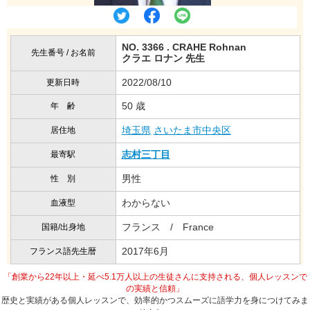
NO. 3366 . CRAHE Rohnan
先生番号 / お名前
クラエ ロナン 先生
2022/08/10
更新日時
50 歳
年 齢
埼玉県
さいたま市中央区
居住地
志村三丁目
最寄駅
男性
性 別
わからない
血液型
フランス / France
国籍/出身地
2017年6月
フランス語先生暦
「創業から22年以上・延べ5.1万人以上の生徒さんに支持される、個人レッスンで
の実績と信頼」
歴史と実績がある個人レッスンで、効率的かつスムーズに語学力を身につけてみま