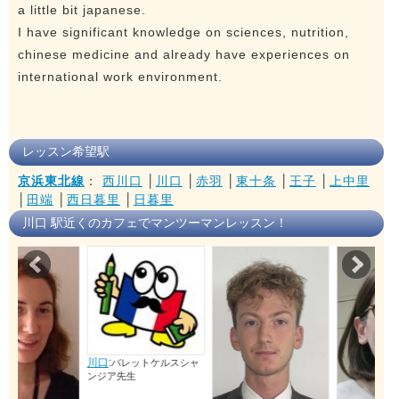
a little bit japanese.
I have significant knowledge on sciences, nutrition,
chinese medicine and already have experiences on
international work environment.
レッスン希望駅
京浜東北線
：
西川口
│
川口
│
赤羽
│
東十条
│
王子
│
上中里
│
田端
│
西日暮里
│
日暮里
川口 駅近くのカフェでマンツーマンレッスン！
Prev
Nex
川口
:
バレットケルスシャ
ンジア先生