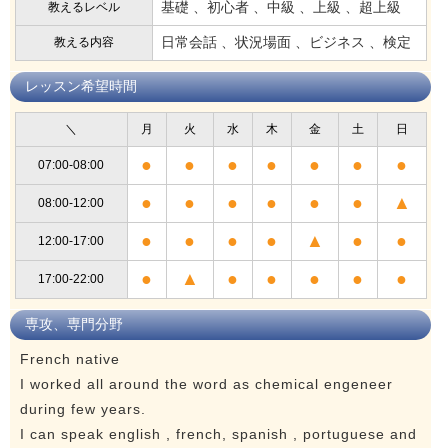
基礎 、初心者 、中級 、上級 、超上級
教えるレベル
日常会話 、状況場面 、ビジネス 、検定
教える内容
レッスン希望時間
＼
月
火
水
木
金
土
日
●
●
●
●
●
●
●
07:00-08:00
●
●
●
●
●
●
▲
08:00-12:00
●
●
●
●
▲
●
●
12:00-17:00
●
▲
●
●
●
●
●
17:00-22:00
専攻、専門分野
French native
I worked all around the word as chemical engeneer
during few years.
I can speak english , french, spanish , portuguese and