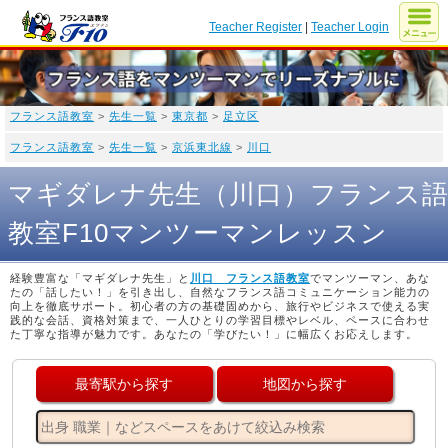
Teacher Register
|
Teacher Login
フランス語教室
>
先生一覧
>
東京都
>
足立区
フランス語教室
>
先生一覧
>
京浜東北線
>
川口
マギダレナ先生（川口）フランス
教室F10マンツーマンレッスン
経験豊富な「マギダレナ先生」と
川口 フランス語教室
でマンツーマン、あな
たの「話したい！」を引き出し、自然なフランス語コミュニケーション能力の
向上を徹底サポート。初心者の方の基礎固めから、旅行やビジネスで使える実
践的な会話、資格対策まで、一人ひとりの学習目標やレベル、ペースに合わせ
た丁寧な指導が魅力です。あなたの「学びたい！」に幅広くお応えします。
最寄駅から探す
地図から探す