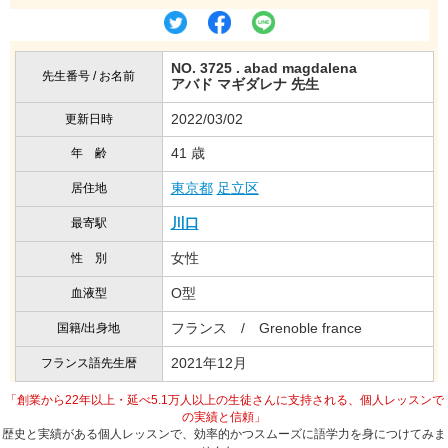
NO. 3725 . abad magdalena
先生番号 / お名前
アバド マギダレナ 先生
2022/03/02
更新日時
41 歳
年 齢
東京都
足立区
居住地
川口
最寄駅
女性
性 別
O型
血液型
フランス / Grenoble france
国籍/出身地
2021年12月
フランス語先生暦
「創業から22年以上・延べ5.1万人以上の生徒さんに支持される、個人レッスンで
の実績と信頼」
歴史と実績がある個人レッスンで、効率的かつスムーズに語学力を身につけてみま