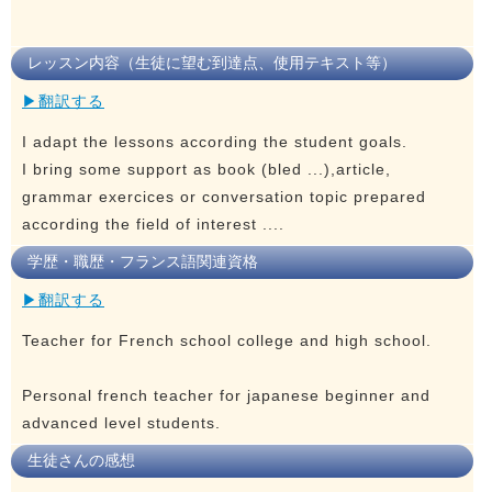
レッスン内容（生徒に望む到達点、使用テキスト等）
▶翻訳する
I adapt the lessons according the student goals.
I bring some support as book (bled ...),article,
grammar exercices or conversation topic prepared
according the field of interest ....
学歴・職歴・フランス語関連資格
▶翻訳する
Teacher for French school college and high school.
Personal french teacher for japanese beginner and
advanced level students.
生徒さんの感想