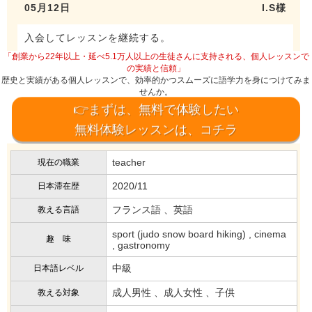
05月12日
I.S様
入会してレッスンを継続する。
「創業から22年以上・延べ5.1万人以上の生徒さんに支持される、個人レッスンで
の実績と信頼」
歴史と実績がある個人レッスンで、効率的かつスムーズに語学力を身につけてみま
せんか。
👉まずは、無料で体験したい
無料体験レッスンは、コチラ
teacher
現在の職業
2020/11
日本滞在歴
フランス語 、英語
教える言語
sport (judo snow board hiking) , cinema
趣 味
, gastronomy
中級
日本語レベル
成人男性 、成人女性 、子供
教える対象