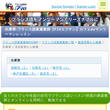
Teacher Register
|
Teacher Login
兵庫県-フランス語家庭教師【F10エフテン】カフェdeマンツ
ーマンレッスン
フランス語家庭教師HOME
>
フランス語家庭教師一覧
>
都道府県から検索
>
兵庫県 > 市区町村から検索
兵庫県
尼崎市（1）
|
川西市（1）
|
神戸市（1）
|
神戸市灘区（5）
|
西宮市（2）
近くのカフェや生徒の自宅でフランス語レッスン!対面の家庭教
師とオンラインを同時に、勉強できる