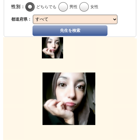
性別：
どちらでも
男性
女性
都道府県：
先生を検索