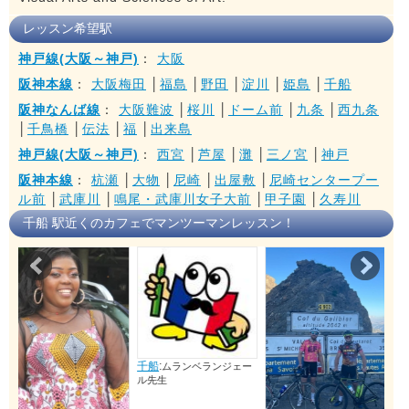
レッスン希望駅
神戸線(大阪～神戸)
：
大阪
阪神本線
：
大阪梅田
│
福島
│
野田
│
淀川
│
姫島
│
千船
阪神なんば線
：
大阪難波
│
桜川
│
ドーム前
│
九条
│
西九条
│
千鳥橋
│
伝法
│
福
│
出来島
神戸線(大阪～神戸)
：
西宮
│
芦屋
│
灘
│
三ノ宮
│
神戸
阪神本線
：
杭瀬
│
大物
│
尼崎
│
出屋敷
│
尼崎センタープー
ル前
│
武庫川
│
鳴尾・武庫川女子大前
│
甲子園
│
久寿川
千船 駅近くのカフェでマンツーマンレッスン！
Prev
Nex
千船
:
ムランベランジェー
ル先生