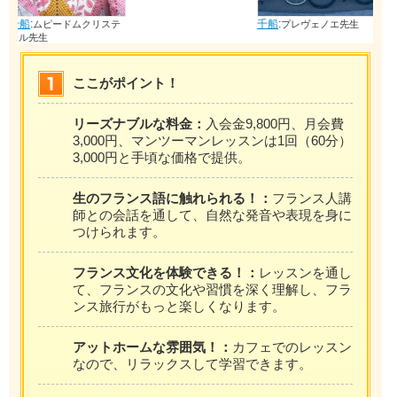
千船
:
千船
:
リステ
プレヴェノエ先生
リコウジュリアン先
生
ここがポイント！
リーズナブルな料金：
入会金9,800円、月会費
3,000円、マンツーマンレッスンは1回（60分）
3,000円と手頃な価格で提供。
生のフランス語に触れられる！：
フランス人講
師との会話を通して、自然な発音や表現を身に
つけられます。
フランス文化を体験できる！：
レッスンを通し
て、フランスの文化や習慣を深く理解し、フラ
ンス旅行がもっと楽しくなります。
アットホームな雰囲気！：
カフェでのレッスン
なので、リラックスして学習できます。