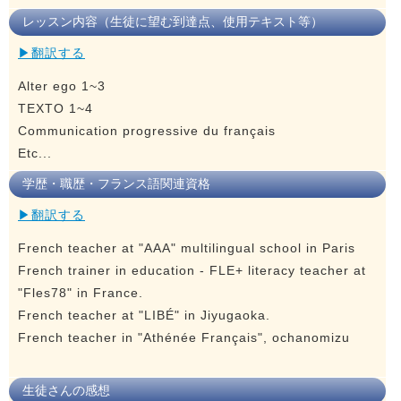
レッスン内容（生徒に望む到達点、使用テキスト等）
▶翻訳する
Alter ego 1~3
TEXTO 1~4
Communication progressive du français
Etc...
学歴・職歴・フランス語関連資格
▶翻訳する
French teacher at "AAA" multilingual school in Paris
French trainer in education - FLE+ literacy teacher at
"Fles78" in France.
French teacher at "LIBÉ" in Jiyugaoka.
French teacher in "Athénée Français", ochanomizu
生徒さんの感想