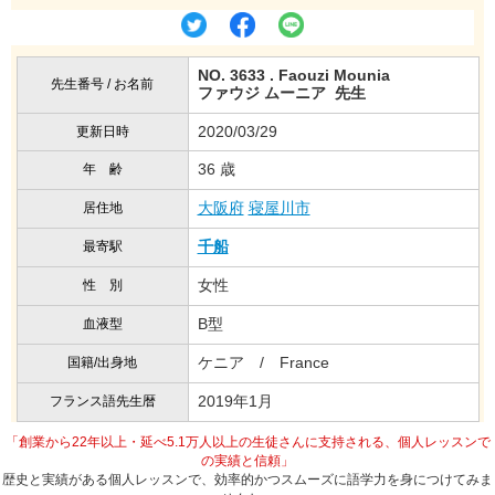
NO. 3633 . Faouzi Mounia
先生番号 / お名前
ファウジ ムーニア 先生
2020/03/29
更新日時
36 歳
年 齢
大阪府
寝屋川市
居住地
千船
最寄駅
女性
性 別
B型
血液型
ケニア / France
国籍/出身地
2019年1月
フランス語先生暦
「創業から22年以上・延べ5.1万人以上の生徒さんに支持される、個人レッスンで
の実績と信頼」
歴史と実績がある個人レッスンで、効率的かつスムーズに語学力を身につけてみま