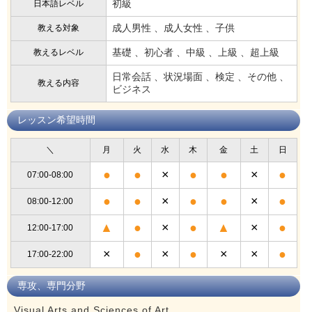
初級
日本語レベル
成人男性 、成人女性 、子供
教える対象
基礎 、初心者 、中級 、上級 、超上級
教えるレベル
日常会話 、状況場面 、検定 、その他 、
教える内容
ビジネス
レッスン希望時間
＼
月
火
水
木
金
土
日
●
●
×
●
●
×
●
07:00-08:00
●
●
×
●
●
×
●
08:00-12:00
▲
●
×
●
▲
×
●
12:00-17:00
×
●
×
●
×
×
●
17:00-22:00
専攻、専門分野
Visual Arts and Sciences of Art.