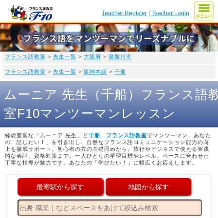
Teacher Register
|
Teacher Login
フランス語教室
>
先生一覧
>
大阪府
>
寝屋川市
フランス語教室
>
先生一覧
>
阪神本線
>
千船
ムーニア 先生（千船）フランス語
室F10マンツーマンレッスン
経験豊富な「ムーニア 先生」と
千船 フランス語教室
でマンツーマン、あなた
の「話したい！」を引き出し、自然なフランス語コミュニケーション能力の向
上を徹底サポート。初心者の方の基礎固めから、旅行やビジネスで使える実践
的な会話、資格対策まで、一人ひとりの学習目標やレベル、ペースに合わせた
丁寧な指導が魅力です。あなたの「学びたい！」に幅広くお応えします。
最寄駅から探す
地図から探す