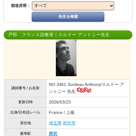
都道府県：
先生を検索
戸田 フランス語教室｜スルドー アントニー先生
NO.3461 Surdeau Anthony/スルドー ア
講師番号 / お名前
ントニー 先生
2026/03/23
更新日時
France / 上級
出身/日本語レベル
埼玉県
所沢市
居住地
所沢
最寄駅