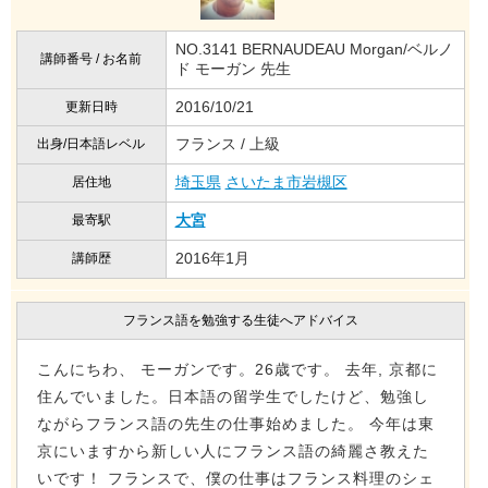
NO.3141 BERNAUDEAU Morgan/ベルノ
講師番号 / お名前
ド モーガン 先生
2016/10/21
更新日時
フランス / 上級
出身/日本語レベル
埼玉県
さいたま市岩槻区
居住地
大宮
最寄駅
2016年1月
講師歴
フランス語を勉強する生徒へアドバイス
こんにちわ、 モーガンです。26歳です。 去年, 京都に
住んでいました。日本語の留学生でしたけど、勉強し
ながらフランス語の先生の仕事始めました。 今年は東
京にいますから新しい人にフランス語の綺麗さ教えた
いです！ フランスで、僕の仕事はフランス料理のシェ