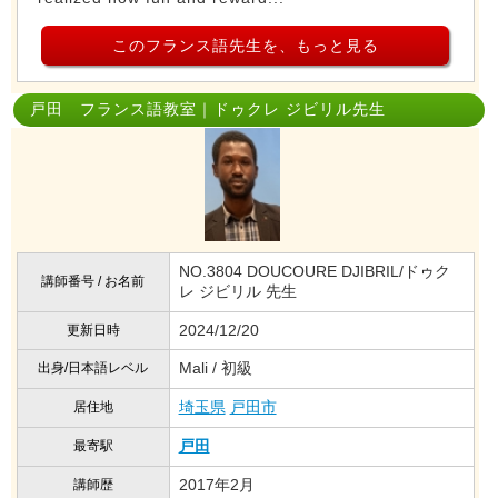
このフランス語先生を、もっと見る
戸田 フランス語教室｜ドゥクレ ジビリル先生
NO.3804 DOUCOURE DJIBRIL/ドゥク
講師番号 / お名前
レ ジビリル 先生
2024/12/20
更新日時
Mali / 初級
出身/日本語レベル
埼玉県
戸田市
居住地
戸田
最寄駅
2017年2月
講師歴