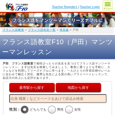
Teacher Register1
|
Teacher Login
フランス語教室
>
フランス語先生一覧
>
埼京線
> 戸田
フランス語教室F10（戸田）マンツ
ーマンレッスン
戸田 フランス語教室
で相性ぴったりの先生を見つけてフランス語マンツーマ
ンレッスン。まずは先生を検索してみましょう。教室に通うよりも手軽に、カ
フェなどを利用してリーズナブルに学べます。一人ひとりの学習目標やレベル
に合わせて幅広く対応。優秀な先生による質の高いプライベートレッスンで、
会話力の向上にも定評があります。
最寄駅から探す
地図から探す
性別：
どちらでも
男性
女性