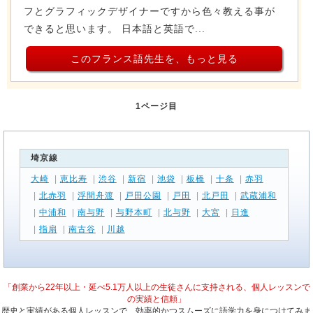
フとグラフィックデザイナーですから色々教える事が
できると思います。 日本語と英語で...
このフランス語先生を、もっと見る
1ページ目
埼京線
大崎
|
恵比寿
|
渋谷
|
新宿
|
池袋
|
板橋
|
十条
|
赤羽
|
北赤羽
|
浮間舟渡
|
戸田公園
|
戸田
|
北戸田
|
武蔵浦和
|
中浦和
|
南与野
|
与野本町
|
北与野
|
大宮
|
日進
|
指扇
|
南古谷
|
川越
「創業から22年以上・延べ5.1万人以上の生徒さんに支持される、個人レッスンで
の実績と信頼」
歴史と実績がある個人レッスンで、効率的かつスムーズに語学力を身につけてみま