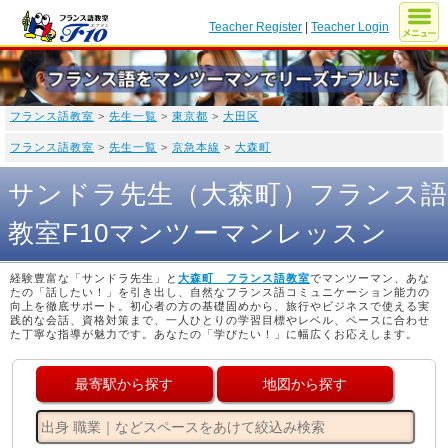
Teacher Register
|
Teacher Login
フランス語教室
>
先生一覧
>
東京都
>
大田区
フランス語教室
>
先生一覧
>
京急本線
>
大森町
サンドラ先生（大森町）フランス語
教室F10マンツーマンレッスン
経験豊富な「サンドラ先生」と
大森町 フランス語教室
でマンツーマン、あな
たの「話したい！」を引き出し、自然なフランス語コミュニケーション能力の
向上を徹底サポート。初心者の方の基礎固めから、旅行やビジネスで使える実
践的な会話、資格対策まで、一人ひとりの学習目標やレベル、ペースに合わせ
た丁寧な指導が魅力です。あなたの「学びたい！」に幅広くお応えします。
最寄駅から探す
地図から探す