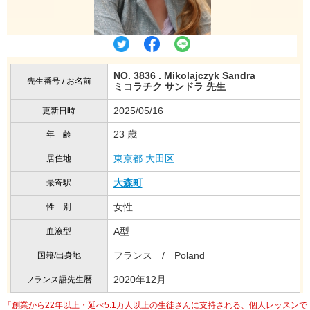
NO. 3836 . Mikolajczyk Sandra
先生番号 / お名前
ミコラチク サンドラ 先生
2025/05/16
更新日時
23 歳
年 齢
東京都
大田区
居住地
大森町
最寄駅
女性
性 別
A型
血液型
フランス / Poland
国籍/出身地
2020年12月
フランス語先生暦
「創業から22年以上・延べ5.1万人以上の生徒さんに支持される、個人レッスンで