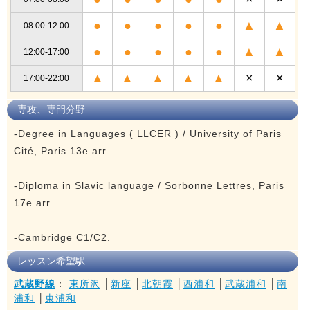
●
●
●
●
●
▲
▲
08:00-12:00
●
●
●
●
●
▲
▲
12:00-17:00
▲
▲
▲
▲
▲
×
×
17:00-22:00
専攻、専門分野
-Degree in Languages ( LLCER ) / University of Paris
Cité, Paris 13e arr.
-Diploma in Slavic language / Sorbonne Lettres, Paris
17e arr.
-Cambridge C1/C2.
レッスン希望駅
武蔵野線
：
東所沢
│
新座
│
北朝霞
│
西浦和
│
武蔵浦和
│
南
浦和
│
東浦和