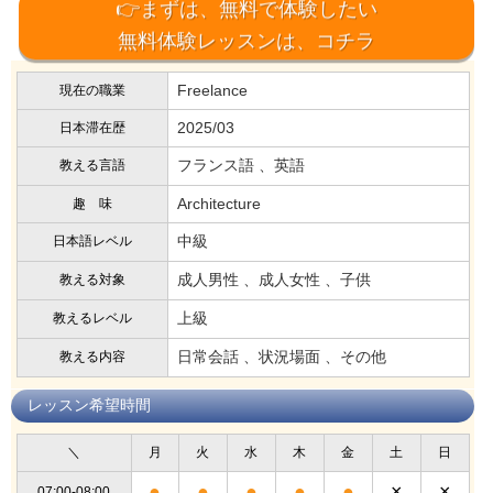
👉まずは、無料で体験したい
無料体験レッスンは、コチラ
Freelance
現在の職業
2025/03
日本滞在歴
フランス語 、英語
教える言語
Architecture
趣 味
中級
日本語レベル
成人男性 、成人女性 、子供
教える対象
上級
教えるレベル
日常会話 、状況場面 、その他
教える内容
レッスン希望時間
＼
月
火
水
木
金
土
日
●
●
●
●
●
×
×
07:00-08:00