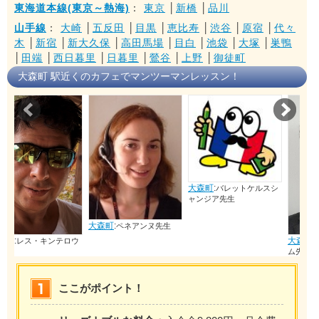
東海道本線(東京～熱海)
：
東京
│
新橋
│
品川
山手線
：
大崎
│
五反田
│
目黒
│
恵比寿
│
渋谷
│
原宿
│
代々
木
│
新宿
│
新大久保
│
高田馬場
│
目白
│
池袋
│
大塚
│
巣鴨
│
田端
│
西日暮里
│
日暮里
│
鶯谷
│
上野
│
御徒町
大森町 駅近くのカフェでマンツーマンレッスン！
Prev
Nex
大森町
:
バレットケルスシ
ャンジア先生
大森町
:
ペネアンヌ先生
大森町
:
ロウ
ブランチャードト
ム先生
ここがポイント！