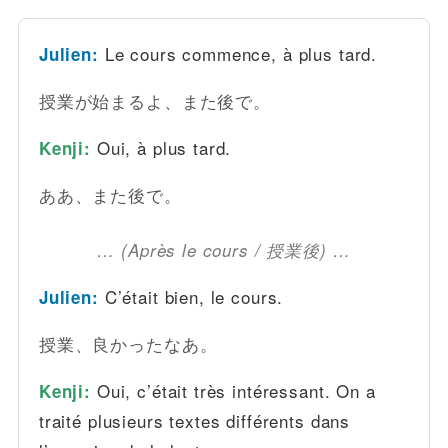
Le cours commence, à plus tard.
Julien:
授業が始まるよ、また後で。
Oui, à plus tard.
Kenji:
ああ、また後で。
… (Après le cours / 授業後) …
C’était bien, le cours.
Julien:
授業、良かったなあ。
Oui, c’était très intéressant. On a
Kenji:
traité plusieurs textes différents dans