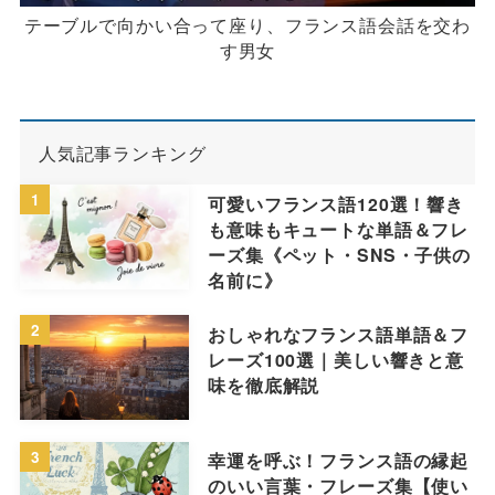
テーブルで向かい合って座り、フランス語会話を交わ
す男女
人気記事ランキング
1
可愛いフランス語120選！響き
も意味もキュートな単語＆フレ
ーズ集《ペット・SNS・子供の
名前に》
2
おしゃれなフランス語単語＆フ
レーズ100選｜美しい響きと意
味を徹底解説
3
幸運を呼ぶ！フランス語の縁起
のいい言葉・フレーズ集【使い