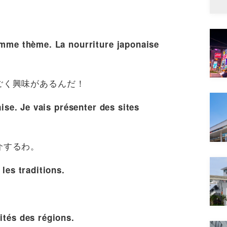
comme thème. La nourriture japonaise
ごく興味があるんだ！
aise. Je vais présenter des sites
介するわ。
 les traditions.
ités des régions.