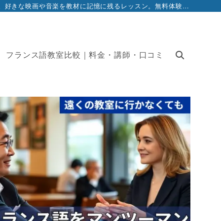
独学に限界を感じたらフランス語教室F10。40代からでも安心のマンツーマンで、レベル・目標に合わせたオーダーメイド学習を提供。好きな映画や音楽を教材に記憶に残るレッスン。無料体験申込→レッスン開始→目標達成までシンプル。講師検索、受講の流れ、教室案内、口コミ比較も掲載。無理な勧誘なしで気軽にお試しください。
フランス語教室比較｜料金・講師・口コミ