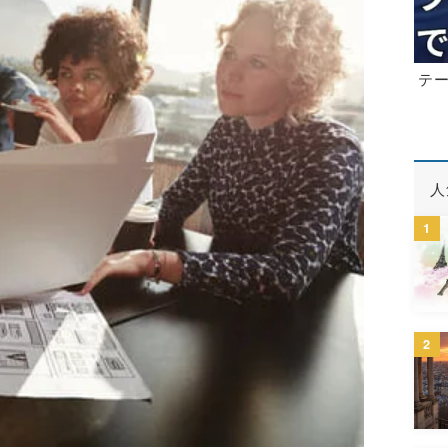
テ
人
1
2